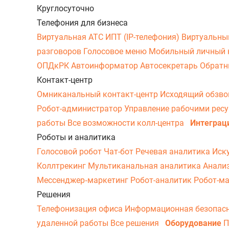
Круглосуточно
Телефония для бизнеса
Виртуальная АТС
ИПТ (IP-телефония)
Виртуальны
разговоров
Голосовое меню
Мобильный личный 
ОПДкРК
Автоинформатор
Автосекретарь
Обратн
Контакт-центр
Омниканальный контакт-центр
Исходящий обзв
Робот-администратор
Управление рабочими рес
работы
Все возможности колл-центра
Интеграц
Роботы и аналитика
Голосовой робот
Чат-бот
Речевая аналитика
Иск
Коллтрекинг
Мультиканальная аналитика
Анали
Мессенджер‑маркетинг
Робот-аналитик
Робот-м
Решения
Телефонизация офиса
Информационная безопас
удаленной работы
Все решения
Оборудование
П