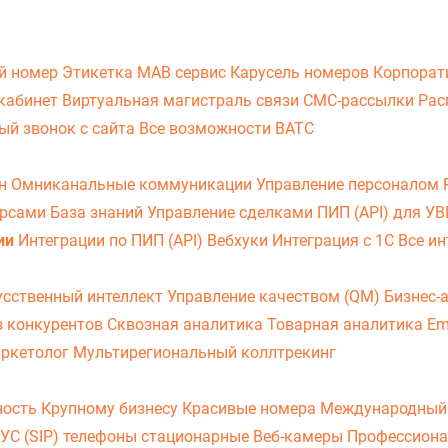
й номер
Этикетка
МАВ сервис
Карусель номеров
Корпорат
кабинет
Виртуальная магистраль связи
СМС-рассылки
Рас
ый звонок с сайта
Все возможности ВАТС
он
Омниканальные коммуникации
Управление персоналом
урсами
База знаний
Управление сделками
ПИП (API) для У
ии
Интеграции по ПИП (API)
Вебхуки
Интеграция с 1С
Все ин
усственный интеллект
Управление качеством (QM)
Бизнес-
з конкурентов
Сквозная аналитика
Товарная аналитика
Em
аркетолог
Мультирегиональный коллтрекинг
ность
Крупному бизнесу
Красивые номера
Международный
УС (SIP) телефоны стационарные
Веб-камеры
Профессиона