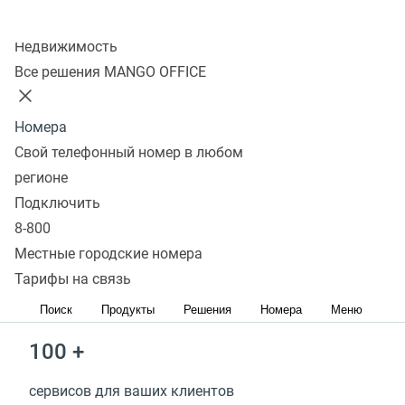
Бесплатное обучение
Колл-центр
Недвижимость
Маркетинговая поддержка
Все решения MANGO OFFICE
Войти в партнерский кабинет
Стать партнером
Номера
Свой телефонный номер в любом
> 50 млн
регионе
Подключить
заработали наши партнеры за 2025 год
8-800
Местные городские номера
3 500 +
Тарифы на связь
партнеров уже с нами
Поиск
Продукты
Решения
Номера
Меню
100 +
сервисов для ваших клиентов