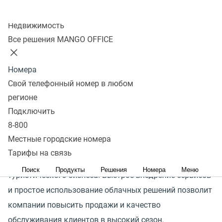
Колл-центр
Недвижимость
Государство активно инвестирует в развитие
Все решения MANGO OFFICE
туристических кластеров и их число растет,
а конкуренты острее навязывают борьбу. Бизнесу
Номера
важно организовать надежную коммуникацию
Свой телефонный номер в любом
во всех каналах, чтобы синхронизировать работу
регионе
команд и оперативно удовлетворить потребности
Подключить
туристов.
8-800
Местные городские номера
MANGO OFFICE разработал решения
Тарифы на связь
для эффективного управления коммуникациями
Поиск
Продукты
Решения
Номера
Меню
туристического бизнеса. Быстрое внедрение сервисов
и простое использование облачных решений позволит
компании повысить продажи и качество
обслуживания клиентов в высокий сезон.