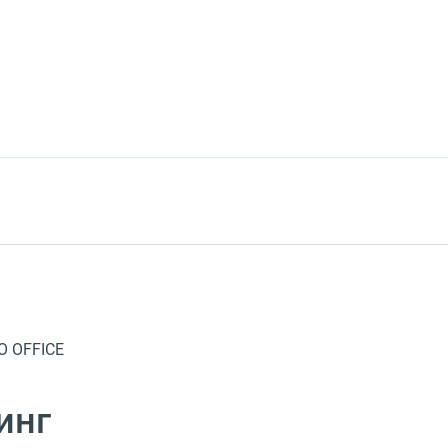
O OFFICE
инг