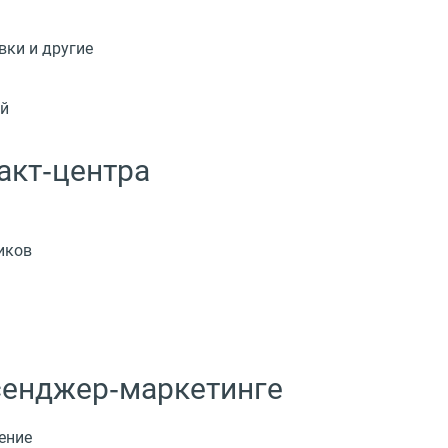
вки и другие
ей
акт‑центра
иков
сенджер‑маркетинге
ение