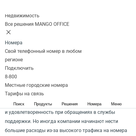
Колл-центр
Недвижимость
Предоставляйте клиентам
Все решения MANGO OFFICE
качественный сервис —
Номера
с меньшими затратами
Свой телефонный номер в любом
на связь
регионе
Подключить
Звонок на общероссийский номер 8‑800 бесплатен для
8-800
ваших клиентов — связь оплачивает не абонент,
Местные городские номера
Тарифы на связь
а адресат. Это снижает барьеры для обращения
клиентов и повышает их комфорт
Поиск
Продукты
Решения
Номера
Меню
и удовлетворенность при обращениях в службы
поддержки. Но иногда компании начинают нести
большие расходы из-за высокого трафика на номера