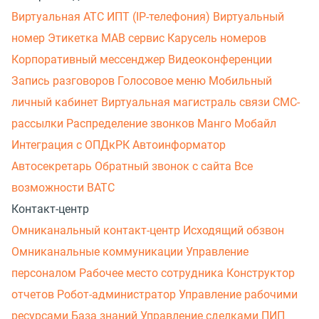
Виртуальная АТС
ИПТ (IP-телефония)
Виртуальный
номер
Этикетка
МАВ сервис
Карусель номеров
Корпоративный мессенджер
Видеоконференции
Запись разговоров
Голосовое меню
Мобильный
личный кабинет
Виртуальная магистраль связи
СМС-
рассылки
Распределение звонков
Манго Мобайл
Интеграция с ОПДкРК
Автоинформатор
Автосекретарь
Обратный звонок с сайта
Все
возможности ВАТС
Контакт-центр
Омниканальный контакт-центр
Исходящий обзвон
Омниканальные коммуникации
Управление
персоналом
Рабочее место сотрудника
Конструктор
отчетов
Робот-администратор
Управление рабочими
ресурсами
База знаний
Управление сделками
ПИП