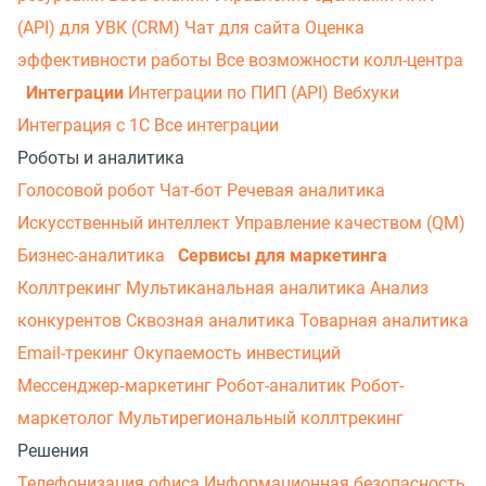
(API) для УВК (CRM)
Чат для сайта
Оценка
эффективности работы
Все возможности колл-центра
Интеграции
Интеграции по ПИП (API)
Вебхуки
Интеграция с 1С
Все интеграции
Роботы и аналитика
Голосовой робот
Чат-бот
Речевая аналитика
Искусственный интеллект
Управление качеством (QM)
Бизнес-аналитика
Сервисы для маркетинга
Коллтрекинг
Мультиканальная аналитика
Анализ
конкурентов
Сквозная аналитика
Товарная аналитика
Email-трекинг
Окупаемость инвестиций
Мессенджер‑маркетинг
Робот-аналитик
Робот-
маркетолог
Мультирегиональный коллтрекинг
Решения
Телефонизация офиса
Информационная безопасность