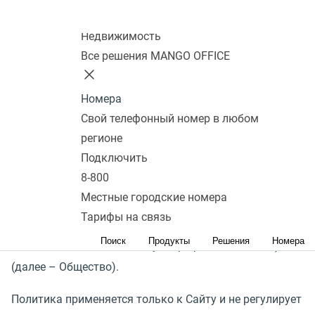
Колл-центр
Недвижимость
Внимательно ознакомьтесь с настоящей «Политикой
Все решения MANGO OFFICE
использования файлов «cookie» (далее по тексту –
«Политика»). Политика описывает правила обработки
Номера
файлов «cookie» и схожие технологии при посещении
Свой телефонный номер в любом
регионе
веб-сайта (далее – «Сайт»).
Подключить
Используя Сайт, Вы подтверждаете своё согласие с
8-800
настоящей Политикой.
Местные городские номера
Тарифы на связь
Сайт принадлежит ООО «Манго Телеком» (адрес:
Поиск
Продукты
Решения
Номера
Россия, 117420, г. Москва, ул. Профсоюзная, д. 57)
(далее – Общество).
Политика применяется только к Сайту и не регулирует