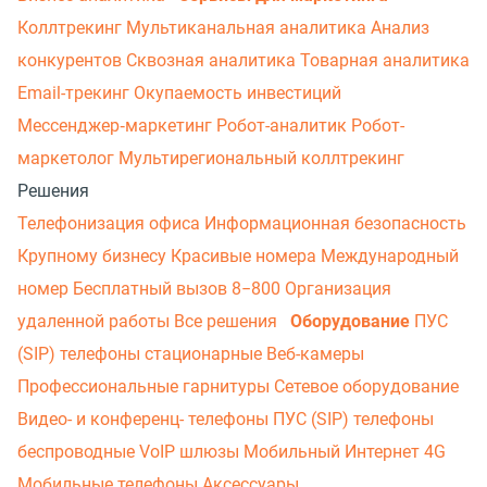
Коллтрекинг
Мультиканальная аналитика
Анализ
конкурентов
Сквозная аналитика
Товарная аналитика
Email-трекинг
Окупаемость инвестиций
Мессенджер‑маркетинг
Робот-аналитик
Робот-
маркетолог
Мультирегиональный коллтрекинг
Решения
Телефонизация офиса
Информационная безопасность
Крупному бизнесу
Красивые номера
Международный
номер
Бесплатный вызов 8−800
Организация
удаленной работы
Все решения
Оборудование
ПУС
(SIP) телефоны стационарные
Веб-камеры
Профессиональные гарнитуры
Сетевое оборудование
Видео- и конференц- телефоны
ПУС (SIP) телефоны
беспроводные
VoIP шлюзы
Мобильный Интернет 4G
Мобильные телефоны
Аксессуары