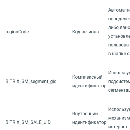
Автомати
определё
либо явн
regionCode
Код региона
установл
пользова
в шапке с
Используе
Комплексный
BITRIX_SM_segment_gid
подсисте
идентификатор
сегмента
Используе
Внутренний
механизм
BITRIX_SM_SALE_UID
идентификатор
интернет-