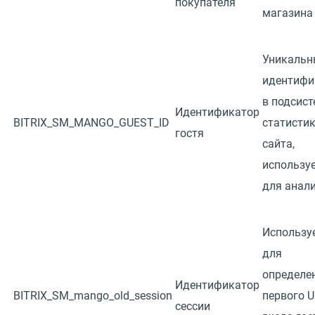
покупателя
магазина
Уникальн
идентифи
в подсист
Идентификатор
BITRIX_SM_MANGO_GUEST_ID
статисти
гостя
сайта,
использу
для анал
Использу
для
определе
Идентификатор
BITRIX_SM_mango_old_session
первого 
сессии