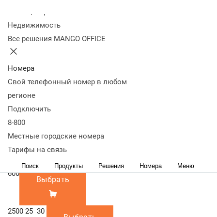
600
2500 / 25 000 /
Колл-центр
30 000
2500
Недвижимость
25 000
Все решения MANGO OFFICE
30 000
Минимальный
Минимальная ежемесячная сумма,
платеж за
которую необходимо оплачивать.
Номера
звонки, руб./мес
Включает переадресацию, исходящую
Свой телефонный номер в любом
связь по всем направлениям и
регионе
входящую связь на номера '8-800'.
Подключить
Сумма не включена в абонентскую
8-800
плату и оплачивается дополнительно.
300
Местные городские номера
Выбрать
Тарифы на связь
Поиск
Продукты
Решения
Номера
Меню
600
Выбрать
2500
25
30