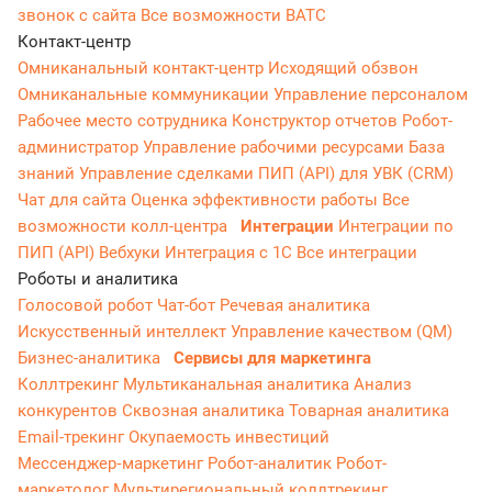
звонок с сайта
Все возможности ВАТС
Контакт-центр
Омниканальный контакт-центр
Исходящий обзвон
Омниканальные коммуникации
Управление персоналом
Рабочее место сотрудника
Конструктор отчетов
Робот-
администратор
Управление рабочими ресурсами
База
знаний
Управление сделками
ПИП (API) для УВК (CRM)
Чат для сайта
Оценка эффективности работы
Все
возможности колл-центра
Интеграции
Интеграции по
ПИП (API)
Вебхуки
Интеграция с 1С
Все интеграции
Роботы и аналитика
Голосовой робот
Чат-бот
Речевая аналитика
Искусственный интеллект
Управление качеством (QM)
Бизнес-аналитика
Сервисы для маркетинга
Коллтрекинг
Мультиканальная аналитика
Анализ
конкурентов
Сквозная аналитика
Товарная аналитика
Email-трекинг
Окупаемость инвестиций
Мессенджер‑маркетинг
Робот-аналитик
Робот-
маркетолог
Мультирегиональный коллтрекинг