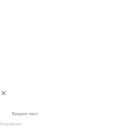
Поиск
Популярное
IP-Телефония
Голосовое приветствие и меню
Распределение