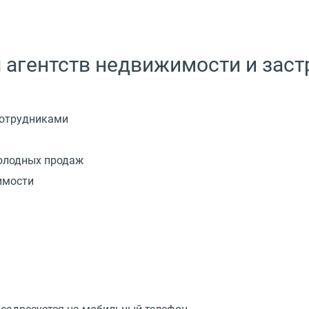
 агентств недвижимости и зас
сотрудниками
холодных продаж
имости
и