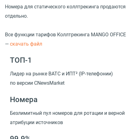
Номера для статического коллтрекинга продаются
отдельно.
Все функции тарифов Коллтрекинга MANGO OFFICE
—
с
качать файл
ТОП-1
Лидер на рынке ВАТС и ИПТ²
(
IP‑телефонии)
по версии CNewsMarket
Номера
Безлимитный пул номеров для ротации и верной
атрибуции источников
99.9%