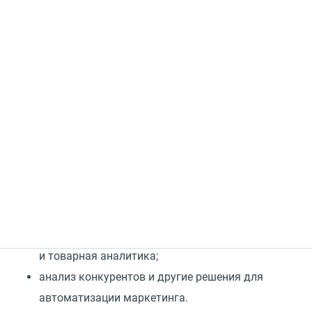
Всегда точные данные даже в период акций или
внезапных пиков трафика
Подключить
Комплексные решения MANGO OFFICE для
маркетологов — это сервисы для повышения
эффективности рекламы:
для трекинга звонков, обращений
по электронной почте, форм на сайте и чатов
с точностью 99.9%;
сквозная аналитика, мультиканальная
и товарная аналитика;
анализ конкурентов и другие решения для
автоматизации маркетинга.