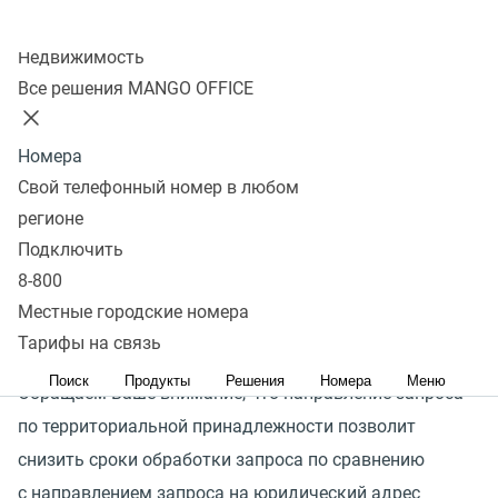
Колл-центр
ООО
«
Манго Телеком» доводит до вашего сведения,
Недвижимость
что запросы правоохранительных органов и судов
Все решения MANGO OFFICE
в электронном виде не принимаются, т.к.
в соответствии с требованиями законодательства РФ
Номера
скан-копии/фотографии, подписанных в обычном
Свой телефонный номер в любом
порядке запросов, не имеют юридической силы,
регионе
а потому такие запросы будут приниматься
Подключить
к исполнению только после поступления оригинала
8-800
запроса на бумажном носителе по юридическому
Местные городские номера
адресу ООО
«
Манго Телеком».
Тарифы на связь
Поиск
Продукты
Решения
Номера
Меню
Обращаем Ваше внимание, что направление запроса
по территориальной принадлежности позволит
снизить сроки обработки запроса по сравнению
с направлением запроса на юридический адрес