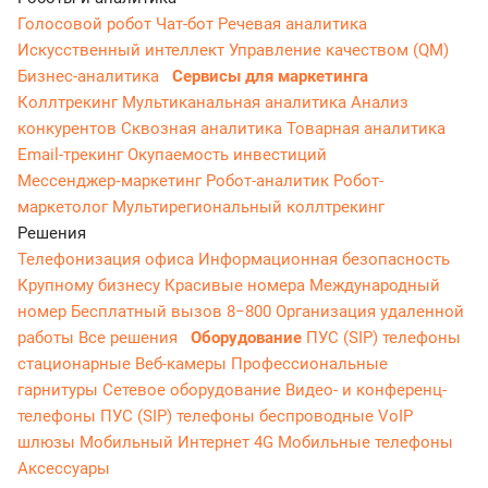
Голосовой робот
Чат-бот
Речевая аналитика
Искусственный интеллект
Управление качеством (QM)
Бизнес-аналитика
Сервисы для маркетинга
Коллтрекинг
Мультиканальная аналитика
Анализ
конкурентов
Сквозная аналитика
Товарная аналитика
Email-трекинг
Окупаемость инвестиций
Мессенджер‑маркетинг
Робот-аналитик
Робот-
маркетолог
Мультирегиональный коллтрекинг
Решения
Телефонизация офиса
Информационная безопасность
Крупному бизнесу
Красивые номера
Международный
номер
Бесплатный вызов 8−800
Организация удаленной
работы
Все решения
Оборудование
ПУС (SIP) телефоны
стационарные
Веб-камеры
Профессиональные
гарнитуры
Сетевое оборудование
Видео- и конференц-
телефоны
ПУС (SIP) телефоны беспроводные
VoIP
шлюзы
Мобильный Интернет 4G
Мобильные телефоны
Аксессуары