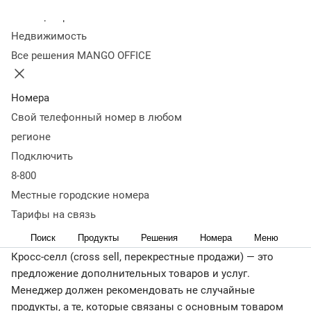
cross sell
Виды перекрестных продаж
Способы продаж
Колл-центр
методом cross-sell
Возможные проблемы
Как повысить
Недвижимость
эффективность перекрестных продаж
Самое главное
Все решения MANGO OFFICE
< назад
Компании стремятся полностью удовлетворить
потребности клиента и заодно повысить средний чек.
Номера
Для этого они используют разные инструменты
Свой телефонный номер в любом
увеличения продаж, один из которых — кросс-селл.
регионе
Расскажем, что такое кросс-продажи и как применять эту
Подключить
технику.
8-800
Кросс-продажи — что это и зачем
Местные городские номера
они нужны
Тарифы на связь
Поиск
Продукты
Решения
Номера
Меню
Кросс-селл (cross sell, перекрестные продажи) — это
предложение дополнительных товаров и услуг.
Менеджер должен рекомендовать не случайные
продукты, а те, которые связаны с основным товаром