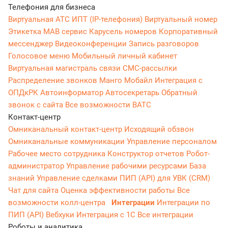
Телефония для бизнеса
Виртуальная АТС
ИПТ (IP-телефония)
Виртуальный номер
Этикетка
МАВ сервис
Карусель номеров
Корпоративный
мессенджер
Видеоконференции
Запись разговоров
Голосовое меню
Мобильный личный кабинет
Виртуальная магистраль связи
СМС-рассылки
Распределение звонков
Манго Мобайл
Интеграция с
ОПДкРК
Автоинформатор
Автосекретарь
Обратный
звонок с сайта
Все возможности ВАТС
Контакт-центр
Омниканальный контакт-центр
Исходящий обзвон
Омниканальные коммуникации
Управление персоналом
Рабочее место сотрудника
Конструктор отчетов
Робот-
администратор
Управление рабочими ресурсами
База
знаний
Управление сделками
ПИП (API) для УВК (CRM)
Чат для сайта
Оценка эффективности работы
Все
возможности колл-центра
Интеграции
Интеграции по
ПИП (API)
Вебхуки
Интеграция с 1С
Все интеграции
Роботы и аналитика