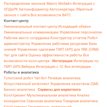
Распределение звонков
Манго Мобайл
Интеграция с
ОПДкРК
Автоинформатор
Автосекретарь
Обратный
звонок с сайта
Все возможности ВАТС
Контакт-центр
Омниканальный контакт-центр
Исходящий обзвон
Омниканальные коммуникации
Управление персоналом
Рабочее место сотрудника
Конструктор отчетов
Робот-
администратор
Управление рабочими ресурсами
База
знаний
Управление сделками
ПИП (API) для УВК (CRM)
Чат для сайта
Оценка эффективности работы
Все
возможности колл-центра
Интеграции
Интеграции по
ПИП (API)
Вебхуки
Интеграция с 1С
Все интеграции
Роботы и аналитика
Голосовой робот
Чат-бот
Речевая аналитика
Искусственный интеллект
Управление качеством (QM)
Бизнес-аналитика
Сервисы для маркетинга
Коллтрекинг
Мультиканальная аналитика
Анализ
конкурентов
Сквозная аналитика
Товарная аналитика
Email-трекинг
Окупаемость инвестиций