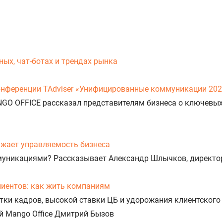
ых, чат-ботах и трендах рынка
онференции TAdviser «Унифицированные коммуникации 20
NGO OFFICE рассказал представителям бизнеса о ключевы
нижает управляемость бизнеса
муникациями? Рассказывает Александр Шлычков, директо
лиентов: как жить компаниям
атки кадров, высокой ставки ЦБ и удорожания клиентског
й Mango Office Дмитрий Бызов