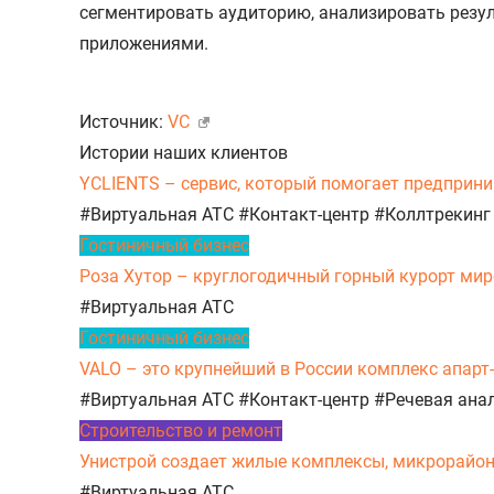
сегментировать аудиторию, анализировать резуль
приложениями.
Источник:
VC
Истории наших клиентов
YCLIENTS – сервис, который помогает предприни
#Виртуальная АТС
#Контакт-центр
#Коллтрекинг
Гостиничный бизнес
Роза Хутор – круглогодичный горный курорт миро
#Виртуальная АТС
Гостиничный бизнес
VALO – это крупнейший в России комплекс апарт
#Виртуальная АТС
#Контакт-центр
#Речевая ана
Строительство и ремонт
Унистрой создает жилые комплексы, микрорайоны,
#Виртуальная АТС