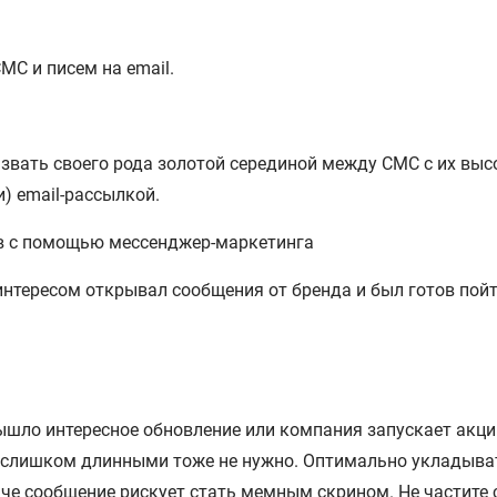
МС и писем на email.
вать своего рода золотой серединой между СМС с их высо
) email-рассылкой.
ов с помощью мессенджер-маркетинга
 интересом открывал сообщения от бренда и был готов пой
ло интересное обновление или компания запускает акцию
я слишком длинными тоже не нужно. Оптимально укладыва
аче сообщение рискует стать мемным скрином. Не частите