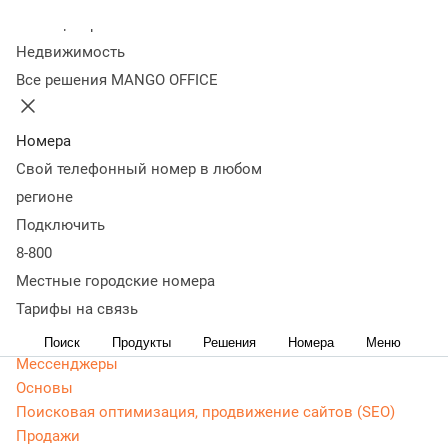
Колл-центр
Статьи, обзоры, ТОПы, идеи и советы для развития
Недвижимость
бизнеса. Энциклопедия маркетолога, Google Adwords
Все решения MANGO OFFICE
(ADS) - актуальная, живая и понятная информация
доступным языком.
Номера
CRM маркетинг
Свой телефонный номер в любом
Аналитика
Веб-аналитика
регионе
Веб-разработка
Подключить
Контекстная реклама
8-800
Google Adwords (ADS)
Местные городские номера
Яндекс Директ
Тарифы на связь
Контент-маркетинг
Поиск
Продукты
Решения
Номера
Меню
Мессенджеры
Основы
Поисковая оптимизация, продвижение сайтов (SEO)
Продажи