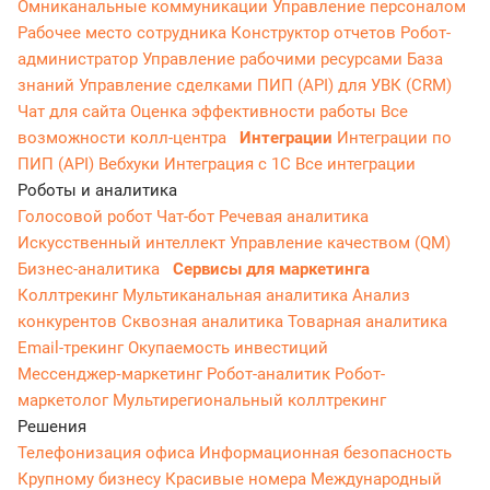
Омниканальные коммуникации
Управление персоналом
Рабочее место сотрудника
Конструктор отчетов
Робот-
администратор
Управление рабочими ресурсами
База
знаний
Управление сделками
ПИП (API) для УВК (CRM)
Чат для сайта
Оценка эффективности работы
Все
возможности колл-центра
Интеграции
Интеграции по
ПИП (API)
Вебхуки
Интеграция с 1С
Все интеграции
Роботы и аналитика
Голосовой робот
Чат-бот
Речевая аналитика
Искусственный интеллект
Управление качеством (QM)
Бизнес-аналитика
Сервисы для маркетинга
Коллтрекинг
Мультиканальная аналитика
Анализ
конкурентов
Сквозная аналитика
Товарная аналитика
Email-трекинг
Окупаемость инвестиций
Мессенджер‑маркетинг
Робот-аналитик
Робот-
маркетолог
Мультирегиональный коллтрекинг
Решения
Телефонизация офиса
Информационная безопасность
Крупному бизнесу
Красивые номера
Международный