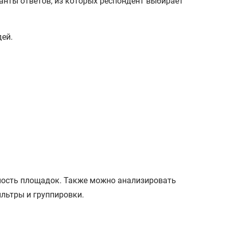
нты ответов, из которых респондент выбирает
дей.
ность площадок. Также можно анализировать
ильтры и группировки.